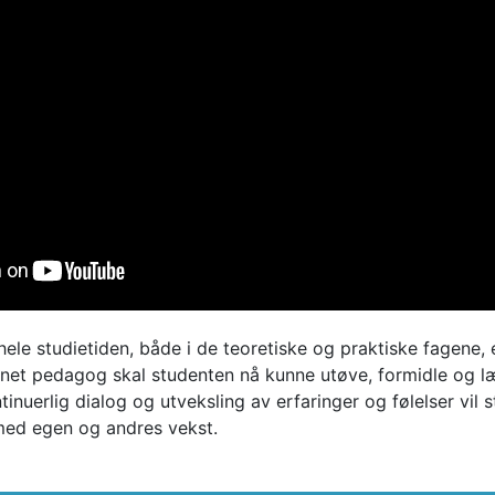
ele studietiden, både i de teoretiske og praktiske fagene, e
nnet pedagog skal studenten nå kunne utøve, formidle og l
inuerlig dialog og utveksling av erfaringer og følelser vil
med egen og andres vekst.