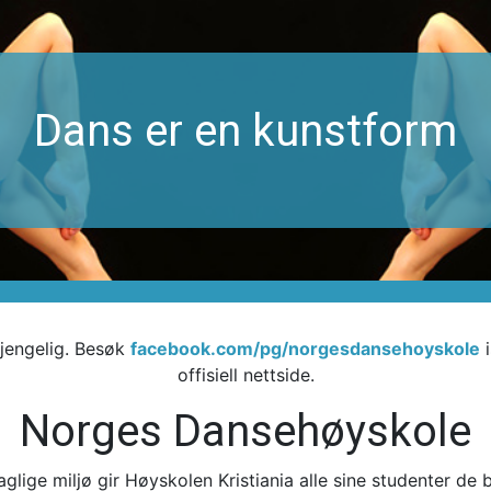
Dans er en kunstform
gjengelig. Besøk
facebook.com/pg/norgesdansehoyskole
i
offisiell nettside.
Norges Dansehøyskole
lige miljø gir Høyskolen Kristiania alle sine studenter de 