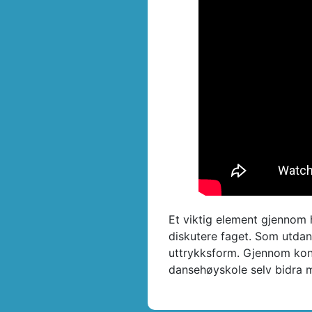
Et viktig element gjennom h
diskutere faget. Som utda
uttrykksform. Gjennom kont
dansehøyskole selv bidra 