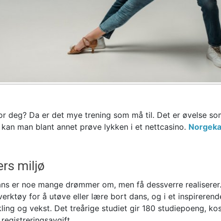
for deg? Da er det mye trening som må til. Det er øvelse so
a kan man blant annet prøve lykken i et nettcasino.
Norgeka
rs miljø
ans er noe mange drømmer om, men få dessverre realiserer
erktøy for å utøve eller lære bort dans, og i et inspirerend
kling og vekst. Det treårige studiet gir 180 studiepoeng, k
registreringsavgift.