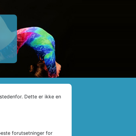
stedenfor. Dette er ikke en
beste forutsetninger for