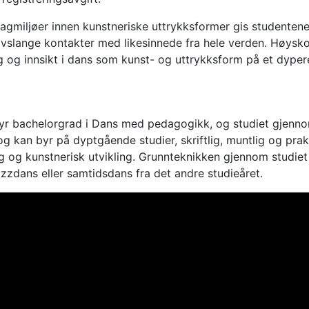
agmiljøer innen kunstneriske uttrykksformer gis studentene 
ivslange kontakter med likesinnede fra hele verden. Høys
g og innsikt i dans som kunst- og uttrykksform på et dypere
r bachelorgrad i Dans med pedagogikk, og studiet gjennom
 og kan byr på dyptgående studier, skriftlig, muntlig og pra
g og kunstnerisk utvikling. Grunnteknikken gjennom studiet 
azzdans eller samtidsdans fra det andre studieåret.