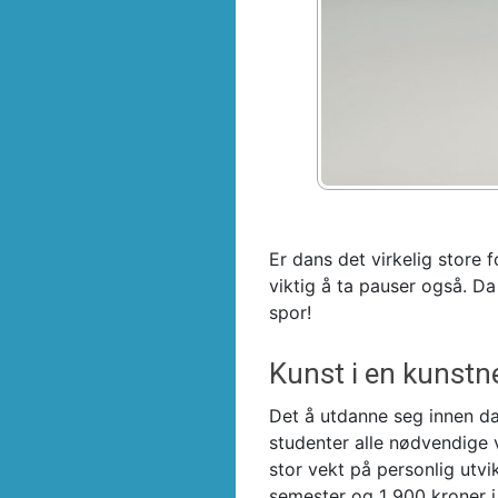
Er dans det virkelig store 
viktig å ta pauser også. D
spor!
Kunst i en kunstne
Det å utdanne seg innen d
studenter alle nødvendige v
stor vekt på personlig utvi
semester og 1 900 kroner i 